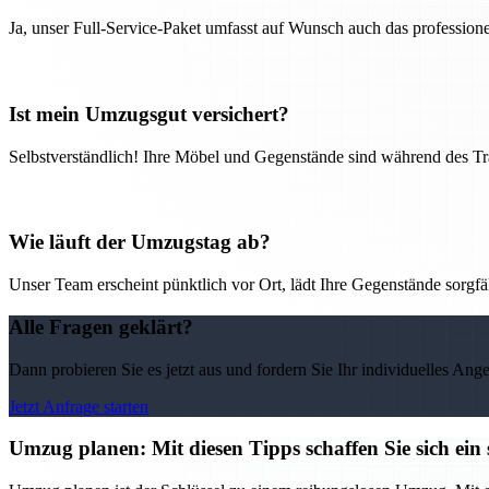
Ja, unser Full-Service-Paket umfasst auf Wunsch auch das professio
Ist mein Umzugsgut versichert?
Selbstverständlich! Ihre Möbel und Gegenstände sind während des Tra
Wie läuft der Umzugstag ab?
Unser Team erscheint pünktlich vor Ort, lädt Ihre Gegenstände sorgfälti
Alle Fragen geklärt?
Dann probieren Sie es jetzt aus und fordern Sie Ihr individuelles Ang
Jetzt Anfrage starten
Umzug planen: Mit diesen Tipps schaffen Sie sich ein 